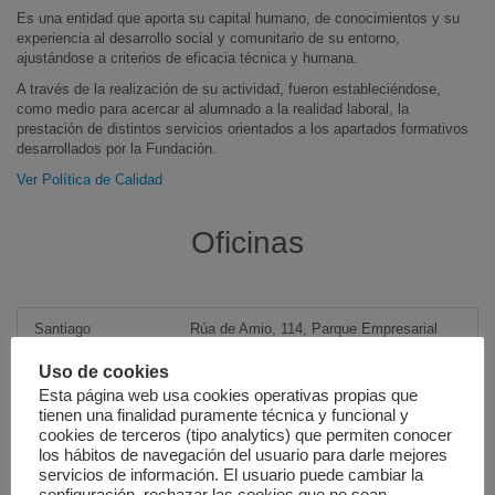
Es una entidad que aporta su capital humano, de conocimientos y su
experiencia al desarrollo social y comunitario de su entorno,
ajustándose a criterios de eficacia técnica y humana.
A través de la realización de su actividad, fueron estableciéndose,
como medio para acercar al alumnado a la realidad laboral, la
prestación de distintos servicios orientados a los apartados formativos
desarrollados por la Fundación.
Ver Política de Calidad
Oficinas
Santiago
Rúa de Amio, 114, Parque Empresarial
Costa Vella
Uso de cookies
Tel: 981 522426
Esta página web usa cookies operativas propias que
Fax: 981 522223
tienen una finalidad puramente técnica y funcional y
cookies de terceros (tipo analytics) que permiten conocer
los hábitos de navegación del usuario para darle mejores
servicios de información. El usuario puede cambiar la