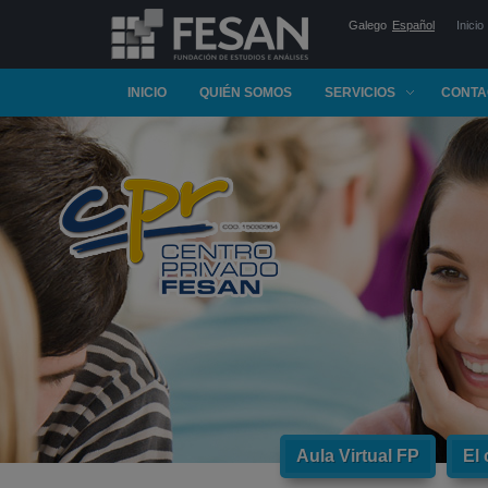
Galego
Español
Inicio
INICIO
QUIÉN SOMOS
SERVICIOS
CONTA
Aula Virtual FP
El 