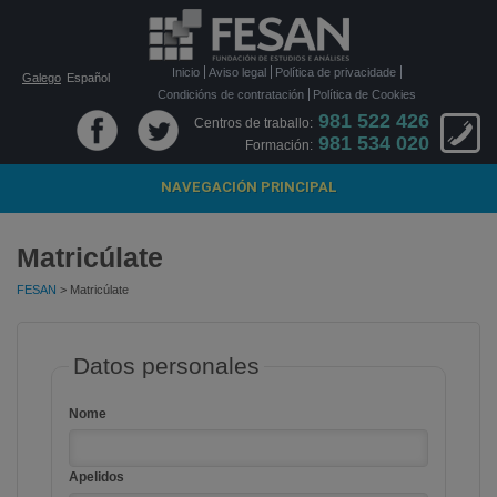
Inicio
Aviso legal
Política de privacidade
Galego
Español
Condicións de contratación
Política de Cookies
981 522 426
Centros de traballo:
981 534 020
Formación:
NAVEGACIÓN PRINCIPAL
Matricúlate
FESAN
> Matricúlate
Datos personales
Nome
Apelidos