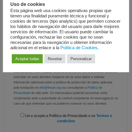
Tarxeta
Bizum
Uso de cookies
Esta página web usa cookies operativas propias que
Transferencia bancaria ou ingreso en conta
tienen una finalidad puramente técnica y funcional y
cookies de terceros (tipo analytics) que permiten conocer
En efectivo (en oficina)
los hábitos de navegación del usuario para darle mejores
servicios de información. El usuario puede cambiar la
configuración, rechazar las cookies que no sean
necesarias para la navegación u obtener información
adicional en el enlace a la
Política de Cookies
.
O responsable do tratamento é FUNDACIÓN DE ESTUDIOS E
ANÁLISES (
FESAN
), e tratará os datos coa finalidade de xestionar as
Aceptar todas
Rexeitar
Personalizar
solicitudes de información recibidas e en base ao consentimento do
usuario para o tratamento dos seus datos. Os datos serán usados
internamente e sen realizar cesións a terceiros. Os interesados poderán
exercitar os seus dereitos respecto de os seus datos e solicitar
información adicional sobre a política de protección de datos aplicada
pola fundación en
info@fesan.org
ou consultando a
Política de
Privacidade
do sitio web. Os interesados poderán presentar unha
reclamación ante a autoridade de control competente en www.agpd.es no
caso de que entendan que se puideron vulnerar os seus dereitos.
Lin e acepto a Política de Privacidade e os
Termos e
condicións