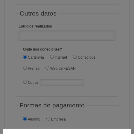
Outros datos
Estudios realizados
Onde nos coñeciches?
Cartelería
Internet
Coñecidos
Prensa
Web de FESAN
Outros
Formas de pagamento
Alumno
Empresa