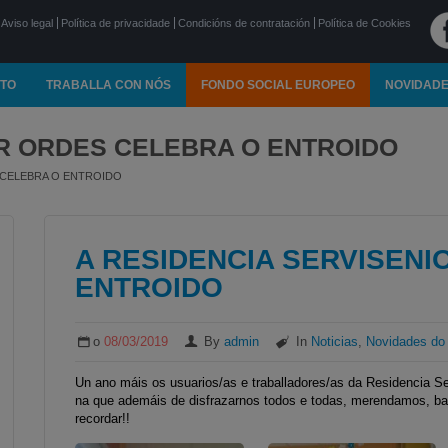
Aviso legal
Política de privacidade
Condicións de contratación
Política de Cookies
TO
TRABALLA CON NÓS
FONDO SOCIAL EUROPEO
NOVIDAD
OR ORDES CELEBRA O ENTROIDO
 CELEBRA O ENTROIDO
A RESIDENCIA SERVISEN
ENTROIDO
o
08/03/2019
By
admin
In
Noticias
,
Novidades do 
Un ano máis os usuarios/as e traballadores/as da Residencia Se
na que ademáis de disfrazarnos todos e todas, merendamos, b
recordar!!