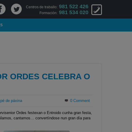
981 522 426
Centros de traballo:
981 534 020
Formación:
ES
IOR ORDES CELEBRA O
pé de páxina
0 Comment
rvisenior Ordes festexan o Entroido cunha gran festa,
ailamos, cantamos… convertíndose nun gran día para