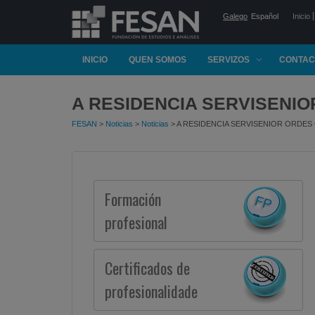
Galego
Español
Inicio
INICIO
QUEN SOMOS
SERVIZOS
CONTAC
A RESIDENCIA SERVISENI
FESAN
>
Noticias
>
Noticias
> A RESIDENCIA SERVISENIOR ORDES
Formación
profesional
Certificados de
profesionalidade