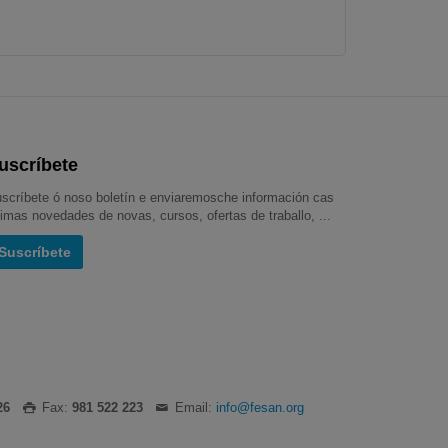
uscríbete
scríbete ó noso boletín e enviaremosche información cas
timas novedades de novas, cursos, ofertas de traballo, ...
Suscríbete
26
Fax:
981 522 223
Email:
info@fesan.org