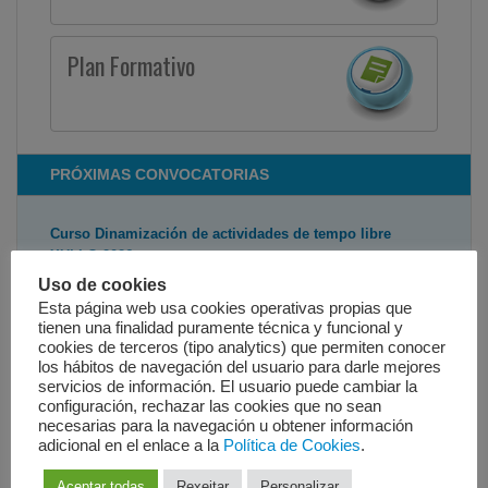
Plan Formativo
PRÓXIMAS CONVOCATORIAS
Curso Dinamización de actividades de tempo libre
XULLO 2026
Uso de cookies
CURSO GRATUITO DE CERTIFICADO DE
Esta página web usa cookies operativas propias que
PROFESIONALIDADE O curso de (SSCB0209)...
tienen una finalidad puramente técnica y funcional y
cookies de terceros (tipo analytics) que permiten conocer
CURSO DE ATENCION SOCIOSANITARIA A PERSOAS
los hábitos de navegación del usuario para darle mejores
servicios de información. El usuario puede cambiar la
DEPENDENTES EN INSTITUCIÓNS SOCIAIS SETEMBRO
configuración, rechazar las cookies que no sean
2026
necesarias para la navegación u obtener información
adicional en el enlace a la
Política de Cookies
.
CURSO GRATUITO DE CERTIFICADO DE
PROFESIONALIDADE O curso de (SSCS0208)
Aceptar todas
Rexeitar
Personalizar