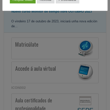
ATENCION...
Nuevo curso Monitor de tiempo libre OUTUBRO 2023
O vindeiro 17 de outubro de 2023, iniciará unha nova edición
de...
Matricúlate
Accede á aula virtual
ICON002
Aula certificados de
profesionalidade