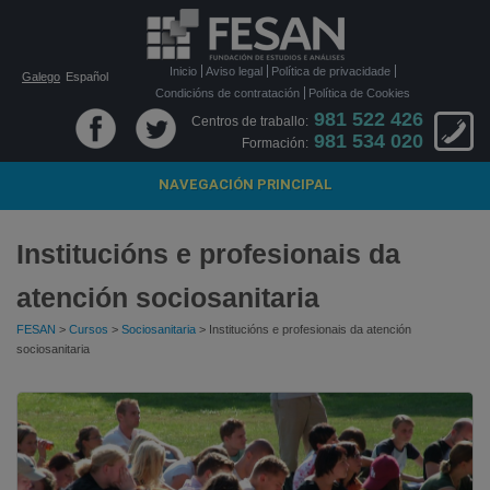
Inicio
Aviso legal
Política de privacidade
Galego
Español
Condicións de contratación
Política de Cookies
981 522 426
Centros de traballo:
981 534 020
Formación:
NAVEGACIÓN PRINCIPAL
Institucións e profesionais da
atención sociosanitaria
FESAN
>
Cursos
>
Sociosanitaria
> Institucións e profesionais da atención
sociosanitaria