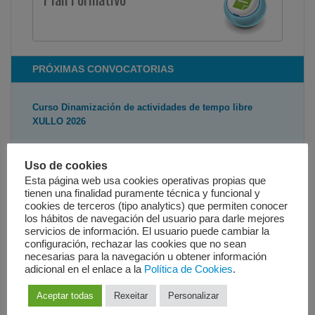
PRÓXIMAS CONVOCATORIAS
Curso Dinamización de actividades de tempo libre
XULLO 2026
CURSO GRATUITO DE CERTIFICADO DE
PROFESIONALIDADE O curso de (SSCB0209)...
Uso de cookies
Esta página web usa cookies operativas propias que
CURSO DE ATENCION SOCIOSANITARIA A PERSOAS
tienen una finalidad puramente técnica y funcional y
cookies de terceros (tipo analytics) que permiten conocer
DEPENDENTES EN INSTITUCIÓNS SOCIAIS SETEMBRO
los hábitos de navegación del usuario para darle mejores
2026
servicios de información. El usuario puede cambiar la
configuración, rechazar las cookies que no sean
CURSO GRATUITO DE CERTIFICADO DE
necesarias para la navegación u obtener información
PROFESIONALIDADE O curso de (SSCS0208)
adicional en el enlace a la
Política de Cookies
.
ATENCION...
Aceptar todas
Rexeitar
Personalizar
Nuevo curso Monitor de tiempo libre OUTUBRO 2023