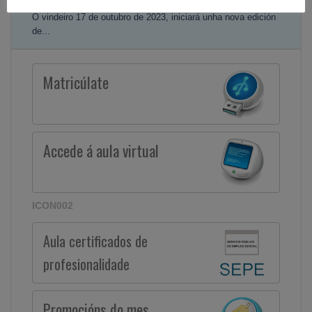
O vindeiro 17 de outubro de 2023, iniciará unha nova edición
de...
Matricúlate
Accede á aula virtual
ICON002
Aula certificados de
profesionalidade
Promocións do mes