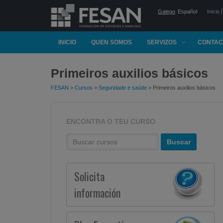
Galego
Español
Inicio
INICIO
QUEN SOMOS
SERVIZOS
CONTAC
Primeiros auxilios básicos
FESAN
>
Cursos
>
Seguridade e saúde
> Primeiros auxilios básicos
ENCONTRA O TEU CURSO
Solicita
información