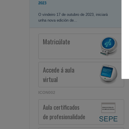
2023
O vindeiro 17 de outubro de 2023, iniciará
unha nova edición de...
Matricúlate
Accede á aula
virtual
ICON002
Aula certificados
de profesionalidade