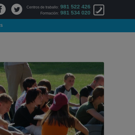
981 522 426
Centros de traballo:
981 534 020
Formación:
ES