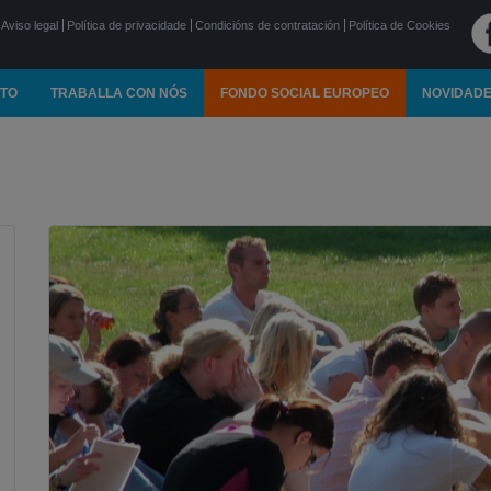
Aviso legal
Política de privacidade
Condicións de contratación
Política de Cookies
TO
TRABALLA CON NÓS
FONDO SOCIAL EUROPEO
NOVIDAD