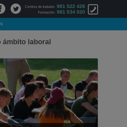
981 522 426
Centros de traballo:
981 534 020
Formación:
ES
 ámbito laboral