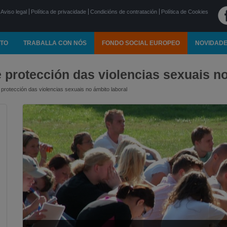
Aviso legal
Política de privacidade
Condicións de contratación
Política de Cookies
TO
TRABALLA CON NÓS
FONDO SOCIAL EUROPEO
NOVIDAD
e protección das violencias sexuais no
 protección das violencias sexuais no ámbito laboral