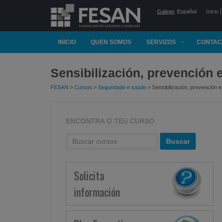
Galego
Español
Inicio
INICIO
QUEN SOMOS
SERVIZOS
CONTAC
Sensibilización, prevención 
FESAN
>
Cursos
>
Seguridade e saúde
> Sensibilización, prevención e
ENCONTRA O TEU CURSO
Solicita
información