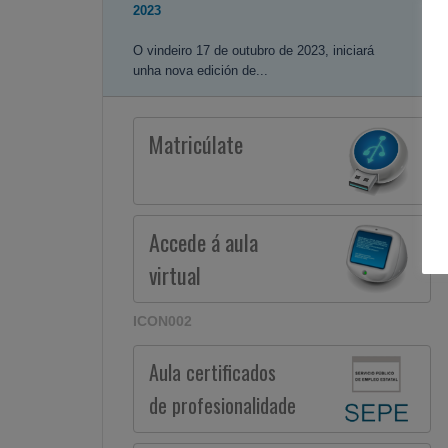
2023
O vindeiro 17 de outubro de 2023, iniciará
unha nova edición de...
Matricúlate
Accede á aula
virtual
ICON002
Aula certificados
de profesionalidade