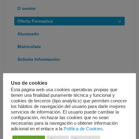
O centro
Oferta Formativa
Alumnado
Matricúlate
Solicita Información
Uso de cookies
Esta página web usa cookies operativas propias que
tienen una finalidad puramente técnica y funcional y
cookies de terceros (tipo analytics) que permiten conocer
los hábitos de navegación del usuario para darle mejores
CM Coidados auxiliares de enfermería
servicios de información. El usuario puede cambiar la
(semipresencial e a distancia)
configuración, rechazar las cookies que no sean
necesarias para la navegación u obtener información
adicional en el enlace a la
Política de Cookies
.
Modalidade:
Semipresencial e a distancia