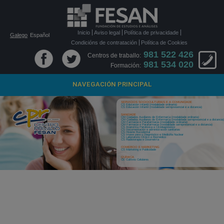
Inicio
Aviso legal
Política de privacidade
Galego
Español
Condicións de contratación
Política de Cookies
981 522 426
Centros de traballo:
981 534 020
Formación:
NAVEGACIÓN PRINCIPAL
SERVICIOS SOCIOCULTURAIS E A COMUNIDADE
CS Educación Infantil (modalidade ordinaria)
CS Educación Infantil (modalidade semipresencial e a distancia)
SANIDADE
CM Coidados Auxiliares de Enfermaría (modalidade ordinaria)
CM Coidados Auxiliares de Enfermaría (modalidade semipresencial e a distancia
CM Farmacia e Parafarmacia (modalidade ordinaria)
CM Farmacia e Parafarmacia (modalidade semipresencial e a distancia)
CS Anatomía Patolóxica e Citodiagnóstico
CS Documentación e administración sanitarias
CS Hixiene Bucodental
CS Imaxe para o Diagnóstico e Mediciña Nuclear
CS Laboratorio Clínico e Biomédico
CS Radioterapia e Dosimetría
COMERCIO E MÁRKETING
CS Márketing e Publicidade
QUÍMICA
CE Cultivos Celulares