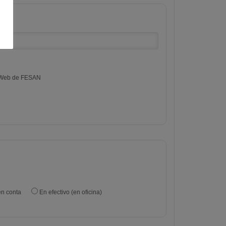
Web de FESAN
en conta
En efectivo (en oficina)