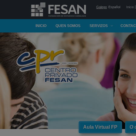
Galego
Español
Inicio
INICIO
QUEN SOMOS
SERVIZOS
CONTAC
Aula Virtual FP
O 