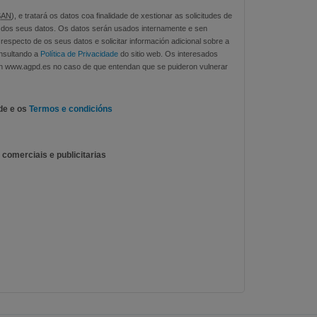
SAN
), e tratará os datos coa finalidade de xestionar as solicitudes de
o dos seus datos. Os datos serán usados internamente e sen
respecto de os seus datos e solicitar información adicional sobre a
nsultando a
Política de Privacidade
do sitio web. Os interesados
en www.agpd.es no caso de que entendan que se puideron vulnerar
ade e os
Termos e condicións
comerciais e publicitarias