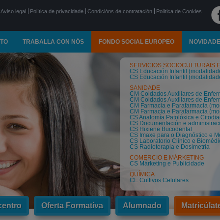
Aviso legal
Política de privacidade
Condicións de contratación
Política de Cookies
TO
TRABALLA CON NÓS
FONDO SOCIAL EUROPEO
NOVIDAD
SERVICIOS SOCIOCULTURAIS 
CS Educación Infantil (modalidade
CS Educación Infantil (modalidade
SANIDADE
CM Coidados Auxiliares de Enferm
CM Coidados Auxiliares de Enferm
CM Farmacia e Parafarmacia (mod
CM Farmacia e Parafarmacia (mod
CS Anatomía Patolóxica e Citodia
CS Documentación e administraci
CS Hixiene Bucodental
CS Imaxe para o Diagnóstico e M
CS Laboratorio Clínico e Biomédi
CS Radioterapia e Dosimetría
COMERCIO E MÁRKETING
CS Márketing e Publicidade
QUÍMICA
CE Cultivos Celulares
centro
Oferta Formativa
Alumnado
Matricúlat