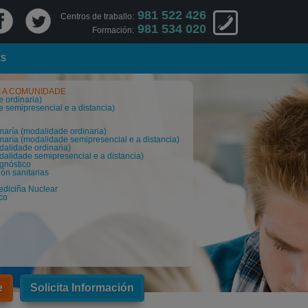
981 522 426
Centros de traballo:
981 534 020
Formación:
ES
E A COMUNIDADE
 ordinaria)
 semipresencial e a distancia)
aría (modalidade ordinaria)
aría (modalidade semipresencial e a distancia)
alidade ordinaria)
alidade semipresencial e a distancia)
gnóstico
ón sanitarias
ediciña Nuclear
co
e
Solicita Información